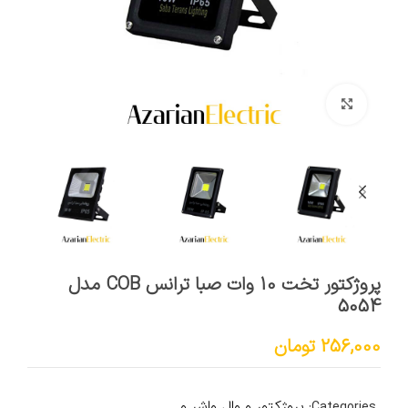
برای بزرگنمایی کلیک کنید
پروژکتور تخت 10 وات صبا ترانس COB مدل
5054
256,000
تومان
پروژکتور و وال واشر و
Categories: