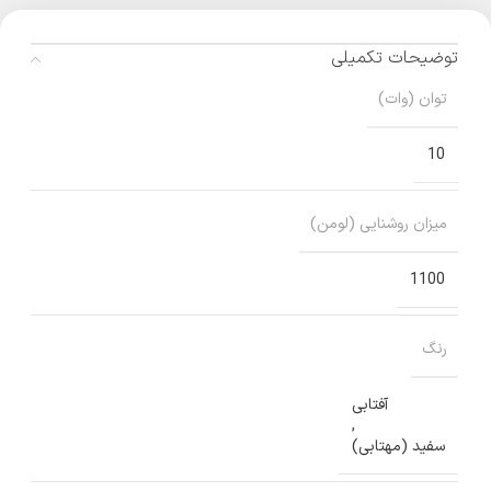
توضیحات تکمیلی
توان (وات)
10
میزان روشنایی (لومن)
1100
رنگ
آفتابی
,
سفید (مهتابی)