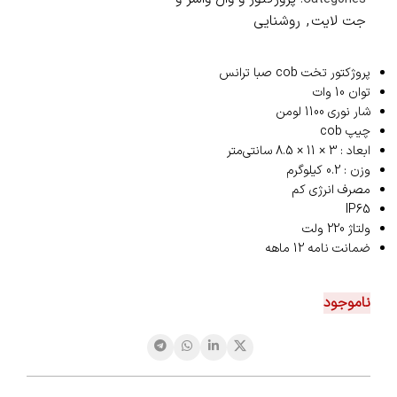
جت لایت
,
روشنایی
پروژکتور تخت cob صبا ترانس
توان 10 وات
شار نوری 1100 لومن
چیپ cob
ابعاد : 3 × 11 × 8.5 سانتی‌متر
وزن : 0.2 کیلوگرم
مصرف انرژی کم
IP65
ولتاژ 220 ولت
ضمانت نامه 12 ماهه
ناموجود