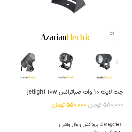
برای بزرگنمایی کلیک کنید
جت لایت 10 وات صباترانس jetlight 10w
580,000
تومان
550,000
تومان
پروژکتور و وال واشر و
Categories:
جت لایت
,
روشنایی